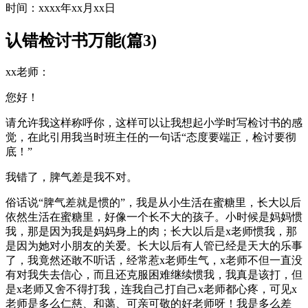
时间：xxxx年xx月xx日
认错检讨书万能(篇3)
xx老师：
您好！
请允许我这样称呼你，这样可以让我想起小学时写检讨书的感
觉，在此引用我当时班主任的一句话“态度要端正，检讨要彻
底！”
我错了，脾气差是我不对。
俗话说“脾气差就是惯的”，我是从小生活在蜜糖里，长大以后
依然生活在蜜糖里，好像一个长不大的孩子。小时候是妈妈惯
我，那是因为我是妈妈身上的肉；长大以后是x老师惯我，那
是因为她对小朋友的关爱。长大以后有人管已经是天大的乐事
了，我竟然还敢不听话，经常惹x老师生气，x老师不但一直没
有对我失去信心，而且还克服困难继续惯我，我真是该打，但
是x老师又舍不得打我，连我自己打自己x老师都心疼，可见x
老师是多么仁慈、和蔼、可亲可敬的好老师呀！我是多么差