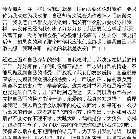
我女朋友，在一些时候我总就是一味的去要求你对我好，要求
你为我改这为我改那，自己却每次说会为你改掉坏毛病而失
言，我既然自己都没办法做到，我又有什么能力要求你跟我一
样，其实你已经为我付出了好多好多，我还要怎么样呢?我无
法离开你，没有你我会很伤心很难过很痛苦，失去你，我会很
后悔，如果真的到了那个时候我应该怎么办呢，连我自己都不
敢去想，我现在唯一能做的就就是改变自己！！
经过上面对自己深刻的分析，自我检讨后，我决定在以后的日
子里，好好疼你，任何时候都不能让自己放纵自己的情趣，不
能只顾及到自己的感受，而忽视了我女朋友的感情，甚至说更
应该去去顾及我女朋友的感受，对自己说的话，做的事负责，
学会不去伤害对方，学会宽容。这篇检讨书不只就是给你看，
也就是给自己看，让自己时刻记住这一天，再以后有气有火，
先把自己写的检讨书读一遍，亲爱的，我真的知道错了，请原
谅我吧，我以后会学会以和平的心态去面对，如果还有什么没
写出来的错误，或者就是写错的地方，请指出，无论如何我以
后都不会对你不理不才，大吼大叫，我就是猪，大猪头，你就
别跟我在生气了，为了我们共同的理想你就原谅我这1次吧，
我保证以后在也不犯同样的错无了，为了弥补我的过错，以后
我女朋友说1，我不说2，我女朋友叫我向东走，我肯定不会向