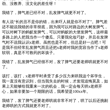
劲、没教养、没文化的差生呀！
我错了，脾气差已经不对，乱发脾气就更不对了。
有人说“长的丑不是你的错，出来吓人就是你不对了”。脾气差
还不能说我错的非常彻底，因为我可以对路边的大树发脾气，
可以对树下的蚂蚁发脾气，可以对蚂蚁的大便发脾气，这样最
多路上的人把我当作一个傻瓜。只要我化妆巧妙，并且在发脾
气时不说我认识x老师。虽然也是不对，但总是好一点吧！可
是我不但经常乱发脾气而且还把x老师对我的宽容当作了x老师
软弱，真是不可救药的坏孩子。
我错了，乱发脾气已经很不对，发了脾气还要老师哄就更不对
了。
该打，该打，x老师平时承受了多少压力来哄我这个坏学生，
我一直没有意识到，但当我失去的时候，才发现追悔莫及，如
果上天能够给我重来一次的机会，我一定会每天哄x老师开
心，如果非要加一个期限的话，我希望是100xx年。
我错了，发了脾气还要老师哄就非常不对了，哄了以后还挑剔
老师哄的方式我就更不对了。