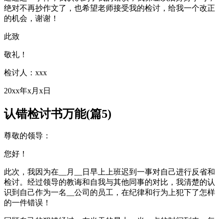
绝对不再抄作文了，也希望老师接受我的检讨，给我一个改正
的机会，谢谢！
此致
敬礼！
检讨人：xxx
20xx年x月x日
认错检讨书万能(篇5)
尊敬的领导：
您好！
此次，我因为在__月__日早上上班迟到一事对自己进行反省和
检讨。经过领导的教诲和自我与其他同事的对比，我清楚的认
识到自己作为一名__公司的员工，在纪律和行为上犯下了怎样
的一件错误！