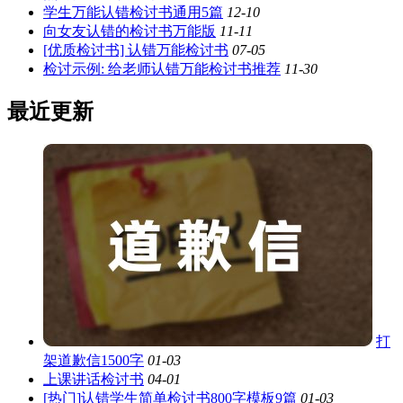
学生万能认错检讨书通用5篇
12-10
向女友认错的检讨书万能版
11-11
[优质检讨书] 认错万能检讨书
07-05
检讨示例: 给老师认错万能检讨书推荐
11-30
最近更新
打
架道歉信1500字
01-03
上课讲话检讨书
04-01
[热门]认错学生简单检讨书800字模板9篇
01-03