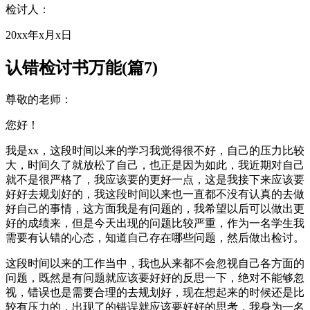
检讨人：
20xx年x月x日
认错检讨书万能(篇7)
尊敬的老师：
您好！
我是xx，这段时间以来的学习我觉得很不好，自己的压力比较
大，时间久了就放松了自己，也正是因为如此，我近期对自己
就不是很严格了，我应该要的更好一点，这是我接下来应该要
好好去规划好的，我这段时间以来也一直都不没有认真的去做
好自己的事情，这方面我是有问题的，我希望以后可以做出更
好的成绩来，但是今天出现的问题比较严重，作为一名学生我
需要有认错的心态，知道自己存在哪些问题，然后做出检讨。
这段时间以来的工作当中，我也从来都不会忽视自己各方面的
问题，既然是有问题就应该要好好的反思一下，绝对不能够忽
视，错误也是需要合理的去规划好，现在想起来的时候还是比
较有压力的，出现了的错误就应该要好好的思考，我身为一名