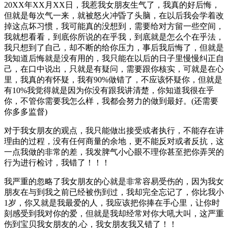
20XX年XX月XX日，我惹我女朋友生气了，我真的好后悔，
但就是每次气一来，就被怒火冲昏了头脑，在以后我会学着改
掉这点坏习惯，我可能真的没想到，需要给对方留一些空间，
我就想看看，到底你所说的在乎我，到底就是怎么个在乎法，
我只想到了自己，却不断的给你压力，事后我后悔了，但就是
我知道后悔就是没有用的，我只能在以后的日子里慢慢纠正自
己，在口中说出，只就是有疑问，需要跟你核实，可就是在心
里，我真的有怀疑，我有90%做错了，不应该怀疑你，但就是
有10%我觉得就是因为你没有跟我讲清楚，你知道我很在乎
你，不管你需要我怎么样，我都会努力的做到最好。(还需要
你多多监督)
对于我女朋友的观点，我只能做出接受或者执行，不能存在讲
理由的过程，没有任何商量的余地，更不能反对或者反抗，这
一点我做的非常的差，我发脾气小心眼不理你甚至把你弄哭的
行为进行检讨，我错了！！！
我严重的忽略了我女朋友的心就是非常容易受伤的，因为我女
朋友在与到我之前已经被伤到过，我却完全忘记了，你比我小
1岁，你又就是我最爱的人，我应该把你捧在手心里，让你时
刻感受到我对你的爱，但就是我却经常对你大吼大叫，这严重
伤到宝贝我女朋友的.心，我女朋友我又错了！！